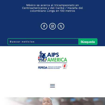
México se acerca al tricampeonato en
Centroamericanos y del Caribe / Hazaña del
colombiano Longa en 100 metros