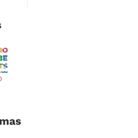
s
imas