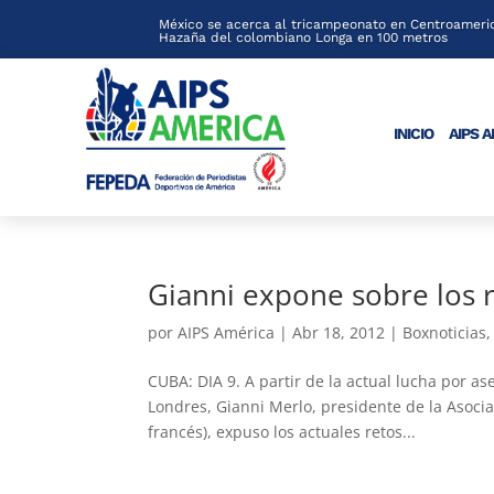
México se acerca al tricampeonato en Centroameric
Hazaña del colombiano Longa en 100 metros
INICIO
AIPS 
Gianni expone sobre los 
por
AIPS América
|
Abr 18, 2012
|
Boxnoticias
CUBA: DIA 9. A partir de la actual lucha por a
Londres, Gianni Merlo, presidente de la Asocia
francés), expuso los actuales retos...