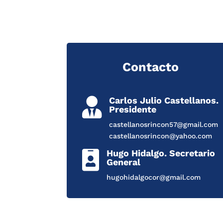
Contacto
Carlos Julio Castellanos.

Presidente
castellanosrincon57@gmail.com
castellanosrincon@yahoo.com
Hugo Hidalgo. Secretario

General
hugohidalgocor@gmail.com