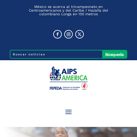
México se acerca al tricampeonato en
Centroamericanos y del Caribe / Hazaña del
colombiano Longa en 100 metros