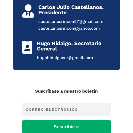
Carlos Julio Castellanos.

Presidente
castellanosrincon57@gmail.com
castellanosrincon@yahoo.com
Hugo Hidalgo. Secretario

General
hugohidalgocor@gmail.com
Suscríbase a nuestro boletín
Suscribirse