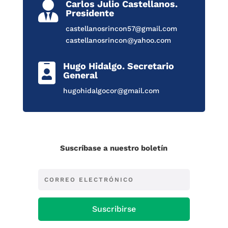
Carlos Julio Castellanos.

Presidente
castellanosrincon57@gmail.com
castellanosrincon@yahoo.com
Hugo Hidalgo. Secretario

General
hugohidalgocor@gmail.com
Suscríbase a nuestro boletín
Suscribirse