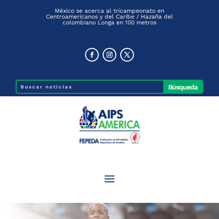
México se acerca al tricampeonato en
Centroamericanos y del Caribe / Hazaña del
colombiano Longa en 100 metros