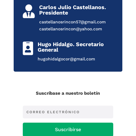
Carlos Julio Castellanos.

Presidente
castellanosrincon57@gmail.com
castellanosrincon@yahoo.com
Hugo Hidalgo. Secretario

General
hugohidalgocor@gmail.com
Suscríbase a nuestro boletín
Suscribirse