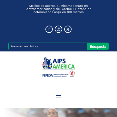
México se acerca al tricampeonato en
Centroamericanos y del Caribe / Hazaña del
colombiano Longa en 100 metros