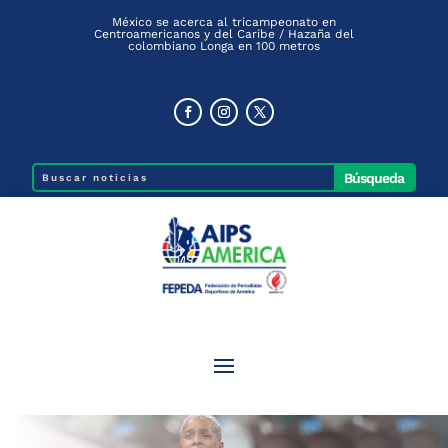
México se acerca al tricampeonato en
Centroamericanos y del Caribe / Hazaña del
colombiano Longa en 100 metros