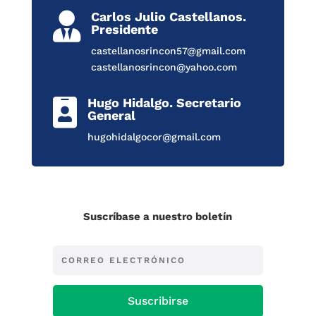
Carlos Julio Castellanos.

Presidente
castellanosrincon57@gmail.com
castellanosrincon@yahoo.com
Hugo Hidalgo. Secretario

General
hugohidalgocor@gmail.com
Suscríbase a nuestro boletín
Suscribirse