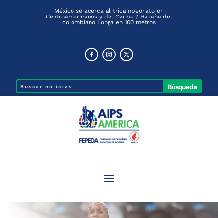
México se acerca al tricampeonato en
Centroamericanos y del Caribe / Hazaña del
colombiano Longa en 100 metros