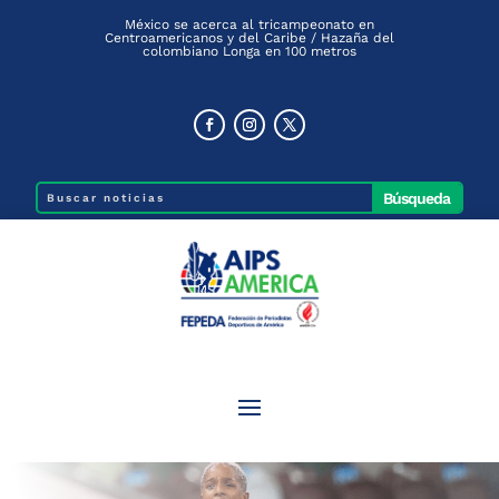
México se acerca al tricampeonato en
Centroamericanos y del Caribe / Hazaña del
colombiano Longa en 100 metros