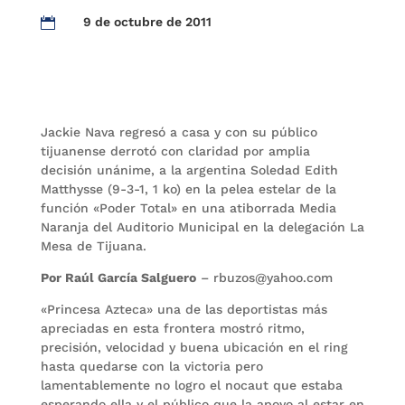
9 de octubre de 2011

Jackie Nava regresó a casa y con su público
tijuanense derrotó con claridad por amplia
decisión unánime, a la argentina Soledad Edith
Matthysse (9-3-1, 1 ko) en la pelea estelar de la
función «Poder Total» en una atiborrada Media
Naranja del Auditorio Municipal en la delegación La
Mesa de Tijuana.
Por Raúl García Salguero
– rbuzos@yahoo.com
«Princesa Azteca» una de las deportistas más
apreciadas en esta frontera mostró ritmo,
precisión, velocidad y buena ubicación en el ring
hasta quedarse con la victoria pero
lamentablemente no logro el nocaut que estaba
esperando ella y el público que la apoyo al estar en