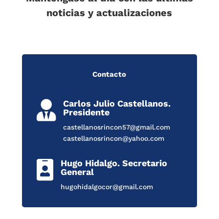
noticias y actualizaciones
Contacto
Carlos Julio Castellanos.

Presidente
castellanosrincon57@gmail.com
castellanosrincon@yahoo.com
Hugo Hidalgo. Secretario

General
hugohidalgocor@gmail.com