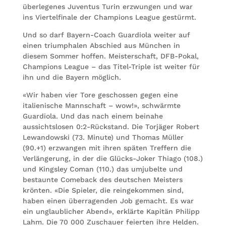
überlegenes Juventus Turin erzwungen und war
ins Viertelfinale der Champions League gestürmt.
Und so darf Bayern-Coach Guardiola weiter auf
einen triumphalen Abschied aus München in
diesem Sommer hoffen. Meisterschaft, DFB-Pokal,
Champions League – das Titel-Triple ist weiter für
ihn und die Bayern möglich.
«Wir haben vier Tore geschossen gegen eine
italienische Mannschaft – wow!», schwärmte
Guardiola. Und das nach einem beinahe
aussichtslosen 0:2-Rückstand. Die Torjäger Robert
Lewandowski (73. Minute) und Thomas Müller
(90.+1) erzwangen mit ihren späten Treffern die
Verlängerung, in der die Glücks-Joker Thiago (108.)
und Kingsley Coman (110.) das umjubelte und
bestaunte Comeback des deutschen Meisters
krönten. «Die Spieler, die reingekommen sind,
haben einen überragenden Job gemacht. Es war
ein unglaublicher Abend», erklärte Kapitän Philipp
Lahm. Die 70 000 Zuschauer feierten ihre Helden.