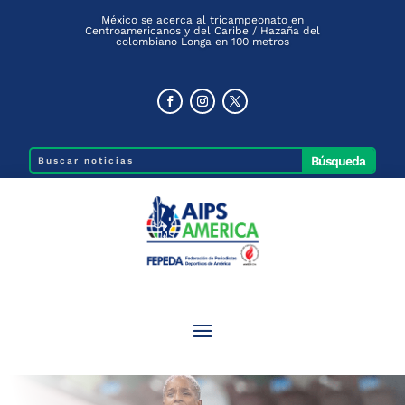
México se acerca al tricampeonato en
Centroamericanos y del Caribe / Hazaña del
colombiano Longa en 100 metros