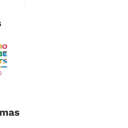
s
imas