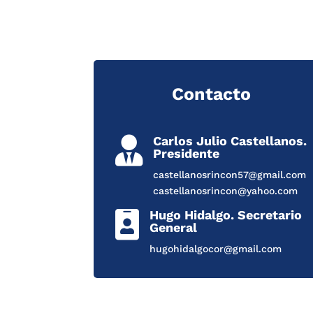
Contacto
Carlos Julio Castellanos.

Presidente
castellanosrincon57@gmail.com
castellanosrincon@yahoo.com
Hugo Hidalgo. Secretario

General
hugohidalgocor@gmail.com