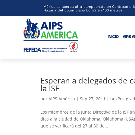
México se acerca al tricampeonato en Centroameric
Hazaña del colombiano Longa en 100 metros
INICIO
AIPS 
Esperan a delegados de c
la ISF
por
AIPS América
|
Sep 27, 2011
|
boxPostgra
Los miembros de la Junta Directiva de la ISF (
días a la ciudad de Oklahoma, Oklahoma (USA),
que se verificará del 27 al 30 de...