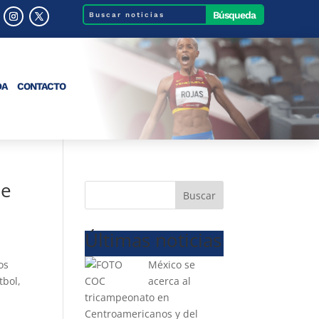
DA
CONTACTO
de
Buscar
Últimas noticias
os
México se
tbol,
acerca al
tricampeonato en
Centroamericanos y del