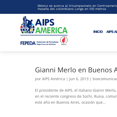
México se acerca al tricampeonato en Centroameric
Hazaña del colombiano Longa en 100 metros
INICIO
AIPS 
Gianni Merlo en Buenos Ai
por
AIPS América
|
Jun 6, 2013
|
boxcomunica
El presidente de AIPS, el italiano Gianni Merl
en el reciente congreso de Sochi, Rusia, comu
este año en Buenos Aires, ocasión que...