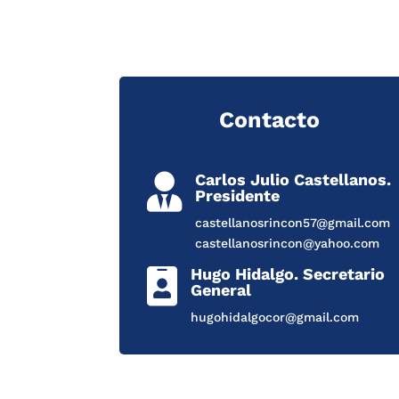
Contacto
Carlos Julio Castellanos.

Presidente
castellanosrincon57@gmail.com
castellanosrincon@yahoo.com
Hugo Hidalgo. Secretario

General
hugohidalgocor@gmail.com