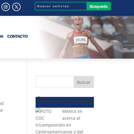
DA
CONTACTO
Buscar
Últimas noticias
ad
de
México se
acerca al
tricampeonato en
Centroamericanos y del