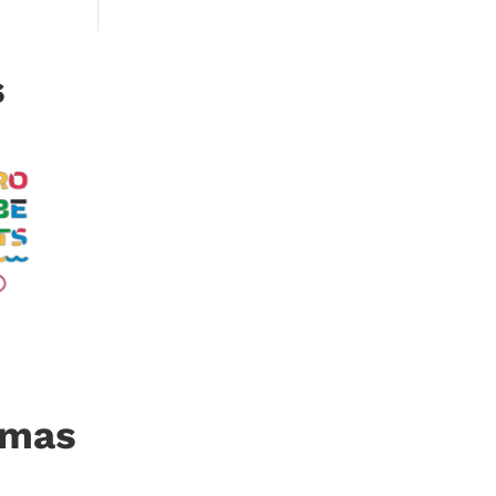
s
imas