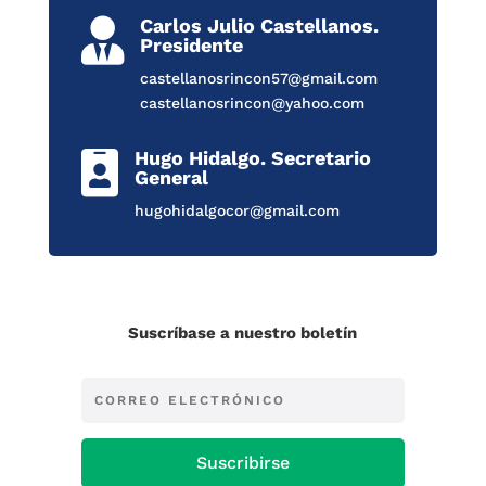
Carlos Julio Castellanos.

Presidente
castellanosrincon57@gmail.com
castellanosrincon@yahoo.com
Hugo Hidalgo. Secretario

General
hugohidalgocor@gmail.com
Suscríbase a nuestro boletín
Suscribirse