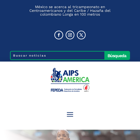
México se acerca al tricampeonato en
Centroamericanos y del Caribe / Hazaña del
colombiano Longa en 100 metros