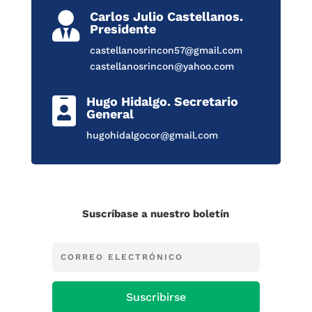
Carlos Julio Castellanos.

Presidente
castellanosrincon57@gmail.com
castellanosrincon@yahoo.com
Hugo Hidalgo. Secretario

General
hugohidalgocor@gmail.com
Suscríbase a nuestro boletín
Suscribirse