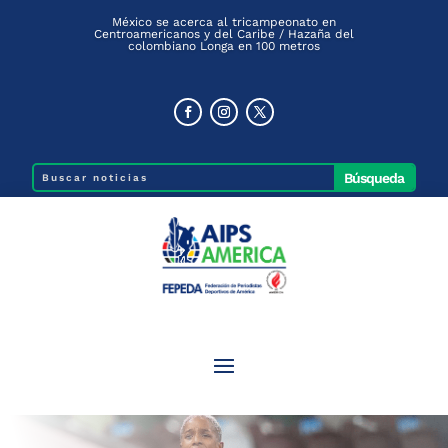
México se acerca al tricampeonato en
Centroamericanos y del Caribe / Hazaña del
colombiano Longa en 100 metros