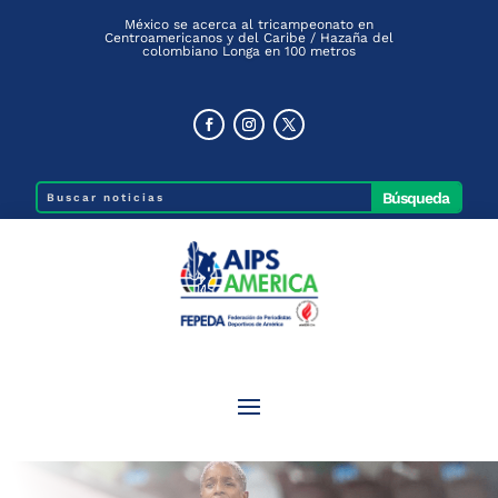
México se acerca al tricampeonato en
Centroamericanos y del Caribe / Hazaña del
colombiano Longa en 100 metros