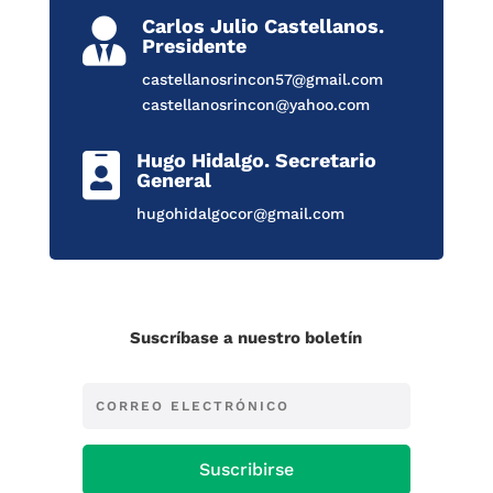
Carlos Julio Castellanos.

Presidente
castellanosrincon57@gmail.com
castellanosrincon@yahoo.com
Hugo Hidalgo. Secretario

General
hugohidalgocor@gmail.com
Suscríbase a nuestro boletín
Suscribirse