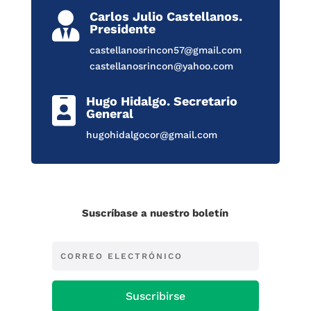
Carlos Julio Castellanos.

Presidente
castellanosrincon57@gmail.com
castellanosrincon@yahoo.com
Hugo Hidalgo. Secretario

General
hugohidalgocor@gmail.com
Suscríbase a nuestro boletín
Suscribirse