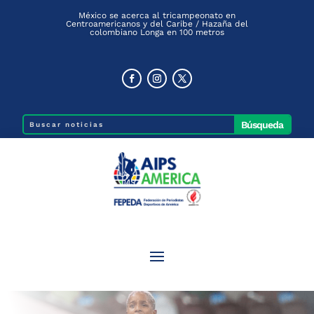
México se acerca al tricampeonato en
Centroamericanos y del Caribe / Hazaña del
colombiano Longa en 100 metros