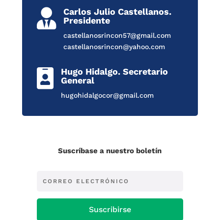
Carlos Julio Castellanos.

Presidente
castellanosrincon57@gmail.com
castellanosrincon@yahoo.com
Hugo Hidalgo. Secretario

General
hugohidalgocor@gmail.com
Suscríbase a nuestro boletín
Suscribirse