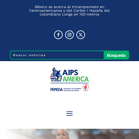
México se acerca al tricampeonato en
Centroamericanos y del Caribe / Hazaña del
colombiano Longa en 100 metros