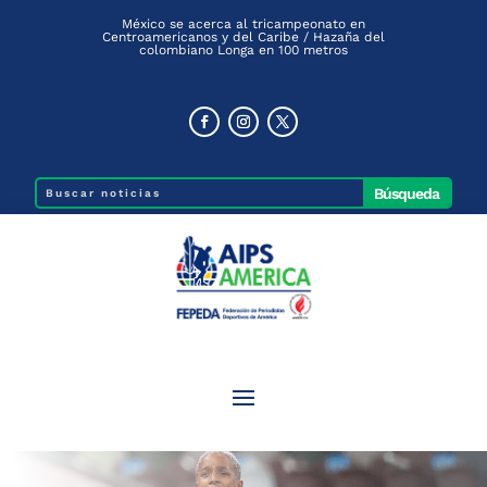
México se acerca al tricampeonato en
Centroamericanos y del Caribe / Hazaña del
colombiano Longa en 100 metros