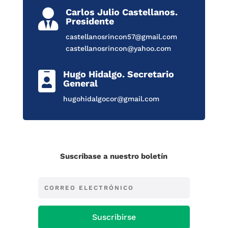
Carlos Julio Castellanos.

Presidente
castellanosrincon57@gmail.com
castellanosrincon@yahoo.com
Hugo Hidalgo. Secretario

General
hugohidalgocor@gmail.com
Suscríbase a nuestro boletín
Suscribirse