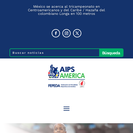
México se acerca al tricampeonato en
Centroamericanos y del Caribe / Hazaña del
colombiano Longa en 100 metros