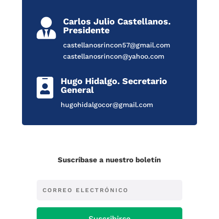
Carlos Julio Castellanos.

Presidente
castellanosrincon57@gmail.com
castellanosrincon@yahoo.com
Hugo Hidalgo. Secretario

General
hugohidalgocor@gmail.com
Suscríbase a nuestro boletín
Suscribirse