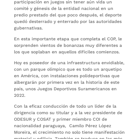
participación en juegos sin tener aún vida un
comité y génesis de la entidad nacional en un
predio prestado del que poco después, el deporte
quedó desterrado y enterrado por las autoridades
gubernativas.
En esta importante etapa que completa el COP, le
sorprenden vientos de bonanzas muy diferentes a
los que soplaban en aquellos difíciles comienzos.
Hoy es poseedor de una infraestructura envidiable,
con un parque olímpico que es todo un arquetipo
en América, con instalaciones polideportivas que
albergarán por primera vez en la historia de este
país, unos Juegos Deportivos Suramericanos en
2022.
Con la eficaz conducción de todo un líder de la
dirigencia como su titular y a la vez presidente de
ODESUR y COSAT y primer miembro COI de
nacionalidad paraguaya, Camilo Pérez López
Moreira, el crecimiento no solo tiene manifestación
material y edilicia. También se traduce en las más