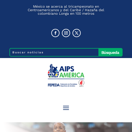
México se acerca al tricampeonato en
Centroamericanos y del Caribe / Hazaña del
colombiano Longa en 100 metros