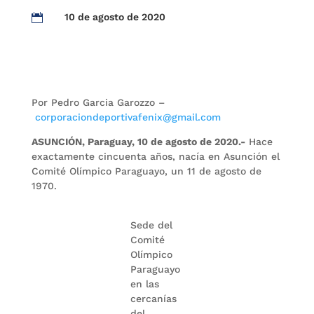
10 de agosto de 2020

Por Pedro Garcia Garozzo –
corporaciondeportivafenix@gmail.com
ASUNCIÓN, Paraguay, 10 de agosto de 2020.-
Hace
exactamente cincuenta años, nacía en Asunción el
Comité Olímpico Paraguayo, un 11 de agosto de
1970.
Sede del
Comité
Olímpico
Paraguayo
en las
cercanías
del