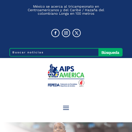
México se acerca al tricampeonato en
Centroamericanos y del Caribe / Hazaña del
colombiano Longa en 100 metros