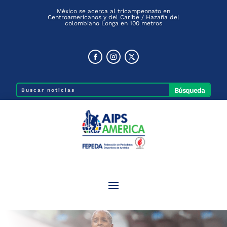
México se acerca al tricampeonato en
Centroamericanos y del Caribe / Hazaña del
colombiano Longa en 100 metros