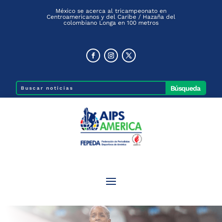
México se acerca al tricampeonato en
Centroamericanos y del Caribe / Hazaña del
colombiano Longa en 100 metros