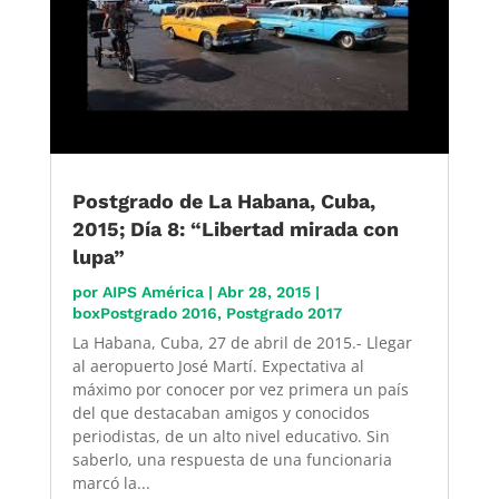
Postgrado de La Habana, Cuba,
2015; Día 8: “Libertad mirada con
lupa”
por
AIPS América
|
Abr 28, 2015
|
boxPostgrado 2016
,
Postgrado 2017
La Habana, Cuba, 27 de abril de 2015.- Llegar
al aeropuerto José Martí. Expectativa al
máximo por conocer por vez primera un país
del que destacaban amigos y conocidos
periodistas, de un alto nivel educativo. Sin
saberlo, una respuesta de una funcionaria
marcó la...