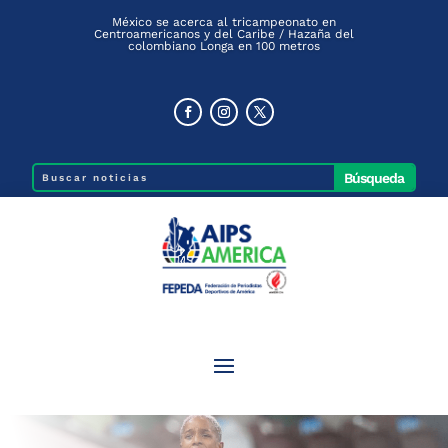
México se acerca al tricampeonato en
Centroamericanos y del Caribe / Hazaña del
colombiano Longa en 100 metros