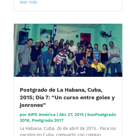
leer más
Postgrado de La Habana, Cuba,
2015; Día 7: “Un curso entre goles y
jonrones”
por
AIPS América
|
Abr 27, 2015
|
boxPostgrado
2016
,
Postgrado 2017
La Habana, Cuba, 26 de abril de 2015.- Para los
nacidos en Cuba, compartir con colegas