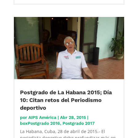
Postgrado de La Habana 2015; Día
10: Citan retos del Periodismo
deportivo
por
AIPS América
|
Abr 28, 2015
|
boxPostgrado 2016
,
Postgrado 2017
La Habana, Cuba, 28 de abril de 2015.- El
periodista deportivo debe profundizar más en