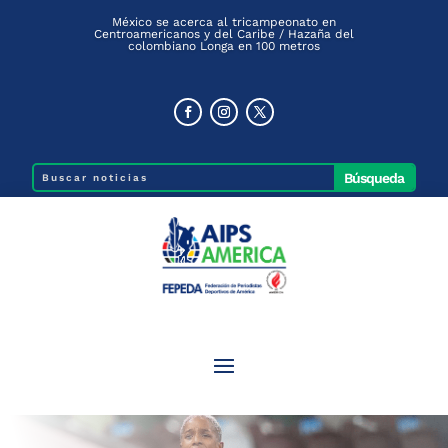
México se acerca al tricampeonato en
Centroamericanos y del Caribe / Hazaña del
colombiano Longa en 100 metros