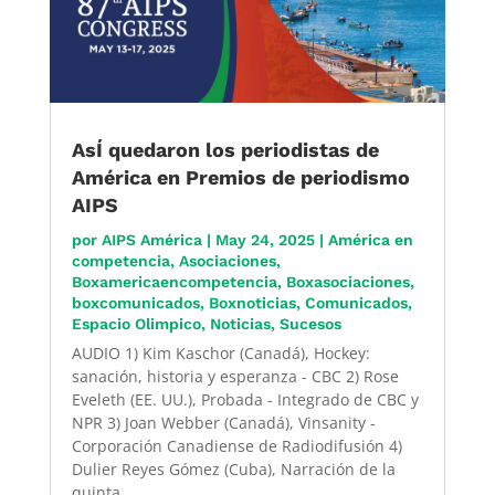
AsÍ quedaron los periodistas de
América en Premios de periodismo
AIPS
por
AIPS América
|
May 24, 2025
|
América en
competencia
,
Asociaciones
,
Boxamericaencompetencia
,
Boxasociaciones
,
boxcomunicados
,
Boxnoticias
,
Comunicados
,
Espacio Olimpico
,
Noticias
,
Sucesos
AUDIO 1) Kim Kaschor (Canadá), Hockey:
sanación, historia y esperanza - CBC 2) Rose
Eveleth (EE. UU.), Probada - Integrado de CBC y
NPR 3) Joan Webber (Canadá), Vinsanity -
Corporación Canadiense de Radiodifusión 4)
Dulier Reyes Gómez (Cuba), Narración de la
quinta...