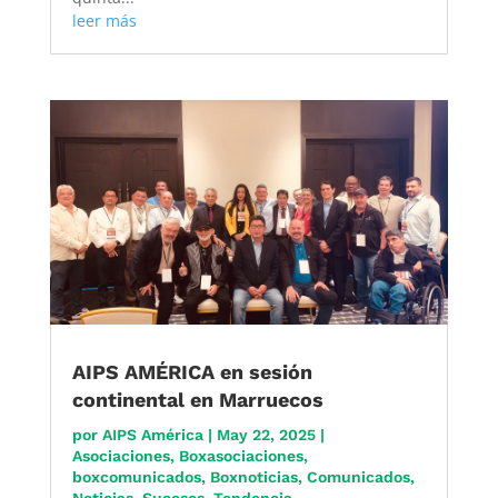
leer más
AIPS AMÉRICA en sesión
continental en Marruecos
por
AIPS América
|
May 22, 2025
|
Asociaciones
,
Boxasociaciones
,
boxcomunicados
,
Boxnoticias
,
Comunicados
,
Noticias
,
Sucesos
,
Tendencia