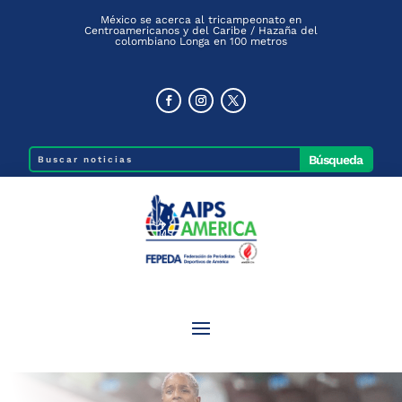
México se acerca al tricampeonato en
Centroamericanos y del Caribe / Hazaña del
colombiano Longa en 100 metros